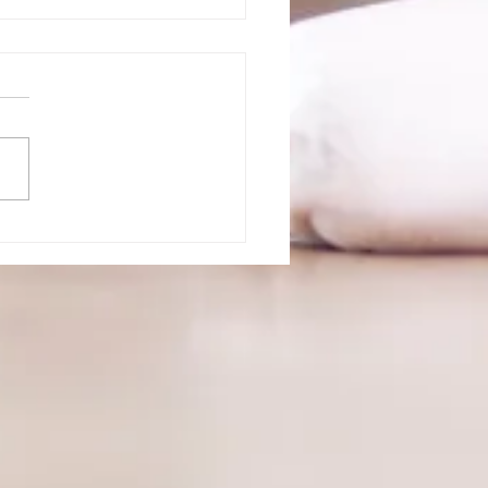
の跡♪
、これまでの発表会等の映像
返しました！ ほんと、みん
ごく上達してる😃 継続は力
等と言いますがほんとその通
なと思います！ どれだけ上
なったのかな、 伸び悩んで
なと感じたりする時に振り返
いうのも大切ですね！ 成長
自分を感じれると思いま
.