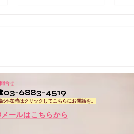
コンクール♪
成長
本日3人の生徒がコンクールの舞
最近
台に挑戦しました！ どうだった
を見
かな？どう感じたかな？ みんな
なす
お疲れ様でした👏 コンクールに
なり
向けての厳しい練習も乗り越えま
りだ
した😃 みんな一位になりたくて
手く
挑むコンクール！ 毎日、繰り返
るか
し繰り返し練習を重ね挑んできま
ると
問合せ
す！...
した
☎03-6883-4519
す！..
記不在時はクリックしてこちらにお電話を。
✉メールはこちらから