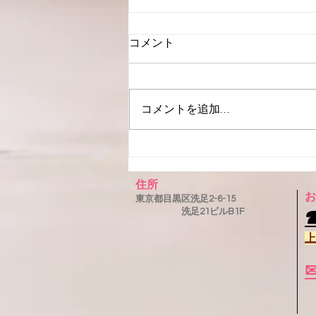
コメント
挑戦！
コメントを追加…
住所
お
東京都目黒区洗足2-6-15
洗足21ビルB1F
上