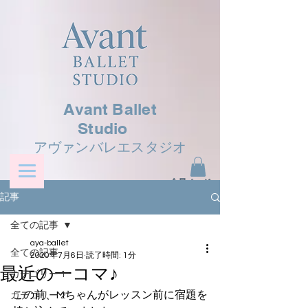
Avant Ballet
Studio
アヴァンバレエスタジオ
​会員ページ
記事
全ての記事
aya-ballet
全ての記事
2020年7月6日
読了時間: 1分
最近の一コマ♪
カテゴリー 1
この前、Mちゃんがレッスン前に宿題を
カテゴリー 2