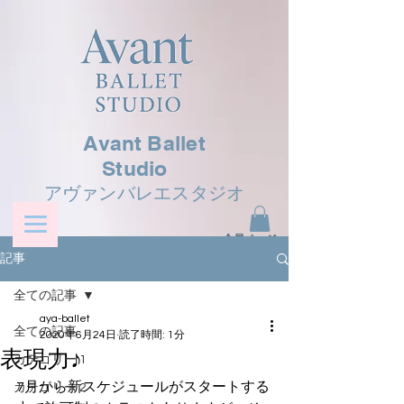
Avant Ballet
Studio
アヴァンバレエスタジオ
​会員ページ
記事
全ての記事
aya-ballet
全ての記事
2020年6月24日
読了時間: 1分
表現力♪
カテゴリー 1
7月から新スケジュールがスタートする
カテゴリー 2