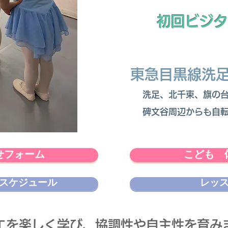
​初回ビジ
東急目黒線洗
​洗足、北千束、旗の
碑文谷周辺からも自
せフォーム
こども 
スケジュール
レッ
レエを楽しく学び、協調性や自主性を育み