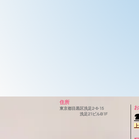
住所
お
東京都目黒区洗足2-6-15
洗足21ビルB1F
上