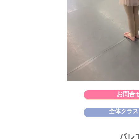
お問合
全体クラス
​バ