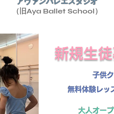
アヴァンバレエスタジオ
​（旧Aya Ballet School）
​新規生
子供ク
​無料体験レッ
大人オープ