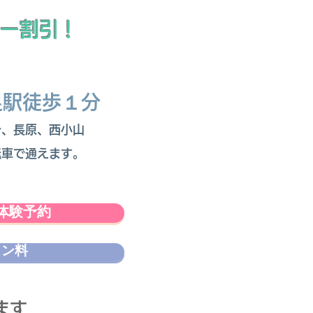
ター割引！
足駅徒歩１分
台、長原、西小山
転車で通えます。
体験予約
スン料
ます