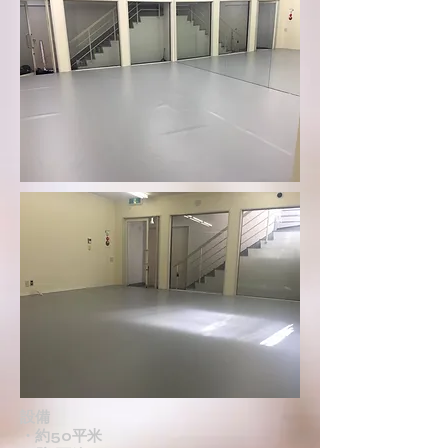
設備
​・約50平米