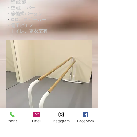
・壁1面鏡
・壁1面 バー
・稼働式バー3つ
・
CD、スピーカー
・電子ピアノ
​・トイレ、更衣室有
Phone
Email
Instagram
Facebook