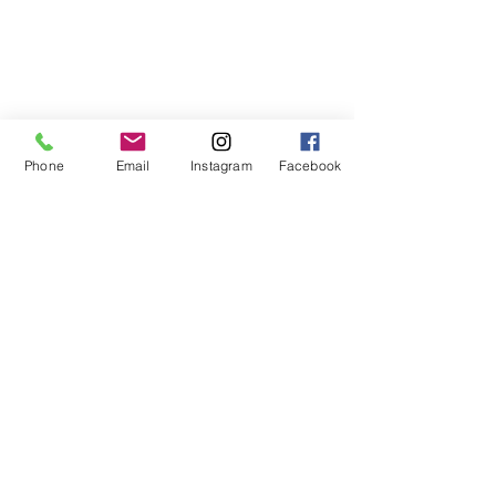
Phone
Email
Instagram
Facebook
住所
東京都目黒区洗足2-6-15
洗足21ビルB1F
お問合せ
☎03-6883-4519
上記不在時はクリックしてこちらにお電話を。
✉メールはこちらから